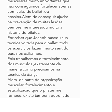
musculares muito importantes que
não conseguimos fortalecer apenas
com aulas de ballet ,ou
ensaios.Alem de conseguir ajudar
na prevenção de muitas lesões.
Sempre me interessou muito a
historia do pilates.
Por saber que Joseph baseou sua
técnica voltada para o ballet ,todo
os exercícios fazem muito sentido
para nos bailarinos.
Pois trabalhamos o fortalecimento
dos músculos ,exatamente da
maneira como precisamos na
tecnica da dança.
Alem da parte de organização
muscular ,fortalecimento e
estabilização que o pilates me
fornece, existe também outro lado
do pilates que me ajuda muito .Que
é a parte mental e respiratória.
Fazendo-me aquecer não só meu