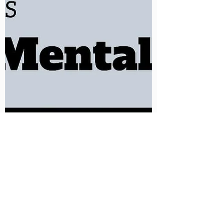
mukaigisele
10 de mai. de 2021
3 min de leitura