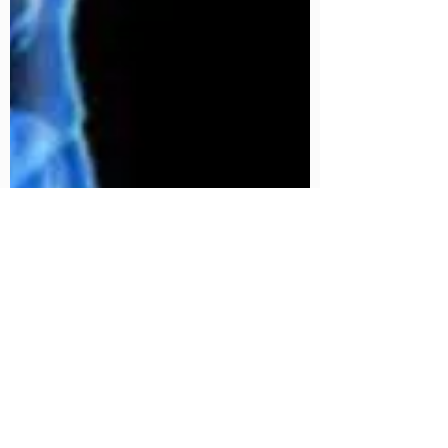
Raphael
10 de mai. de 2021
3 min de leitura
Pilates x Covid